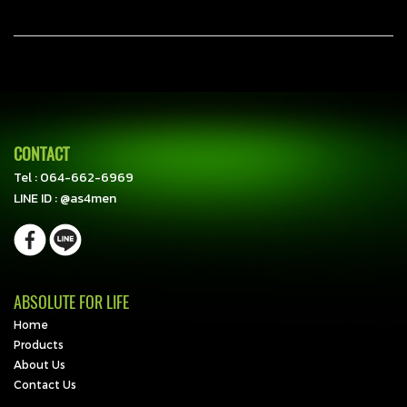
CONTACT
Tel :
064-662-6969
LINE ID :
@as4men
ABSOLUTE FOR LIFE
Home
Products
About Us
Contact Us