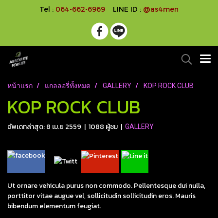
Tel :
064-662-6969
LINE ID :
@as4men
หน้าแรก
แกลลอรี่ทั้งหมด
GALLERY
KOP ROCK CLUB
KOP ROCK CLUB
อัพเดทล่าสุด: 8 เม.ย 2559
|
1088 ผู้ชม
|
GALLERY
Ut ornare vehicula purus non commodo. Pellentesque dui nulla,
porttitor vitae augue vel, sollicitudin sollicitudin eros. Mauris
bibendum elementum feugiat.