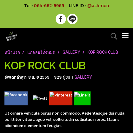
Tel :
064-662-6969
LINE ID :
@as4men
หน้าแรก
แกลลอรี่ทั้งหมด
GALLERY
KOP ROCK CLUB
KOP ROCK CLUB
อัพเดทล่าสุด: 8 เม.ย 2559
|
929 ผู้ชม
|
GALLERY
Ut ornare vehicula purus non commodo. Pellentesque dui nulla,
porttitor vitae augue vel, sollicitudin sollicitudin eros. Mauris
bibendum elementum feugiat.