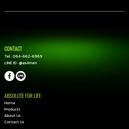
CONTACT
Tel :
064-662-6969
LINE ID :
@as4men
ABSOLUTE FOR LIFE
Home
Products
About Us
Contact Us